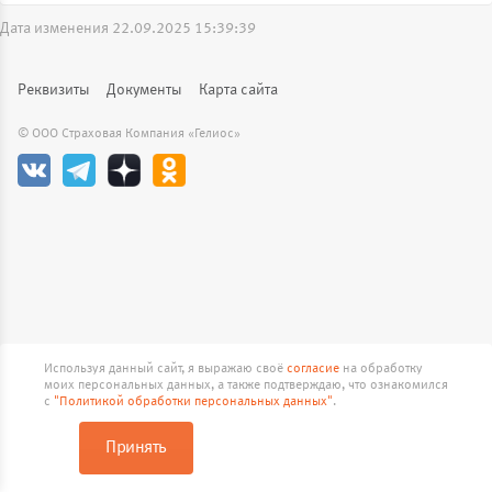
Дата изменения 22.09.2025 15:39:39
Реквизиты
Документы
Карта сайта
© ООО Страховая Компания «Гелиос»
Используя данный сайт, я выражаю своё
согласие
на обработку
Продолжая работу с сайтом skgelios.ru, вы подтверждаете
моих персональных данных, а также подтверждаю, что ознакомился
использование сайтом cookies вашего браузера.
с
"Политикой обработки персональных данных"
.
Принять
Принять
Подробнее