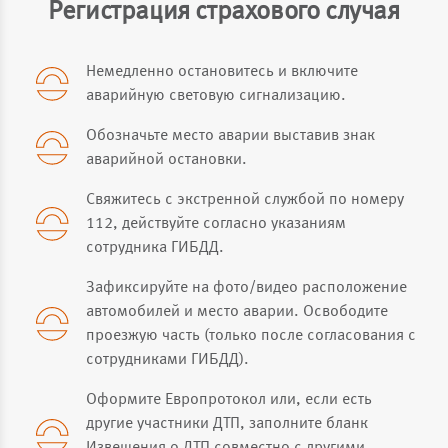
Регистрация страхового случая
для уточнения условий и перечня нужных
Провал ТС (из-за просадки грунта,
документов;
затопления; провал под лед)
Предоставить пакет документов для
Немедленно остановитесь и включите
Хищение деталей ТС (кроме ключей и
расторжения договора в ближайший офис;
аварийную световую сигнализацию.
регистрационных знаков).
Если возврат не предусмотрен, то на адрес
Обозначьте место аварии выставив знак
регистрации Страхователя направляется
Хищение
- совершенное с корыстной целью
аварийной остановки.
уведомление о невозможности расторжения
противоправное безвозмездное изъятие и/или
договора и возврата остатка страховой
обращение чужого имущества в пользу
Свяжитесь с экстренной службой по номеру
премии;
виновного или других лиц, причинившие ущерб
112, действуйте согласно указаниям
собственнику или иному владельцу этого
Ожидать возврат остатка страховой премии в
сотрудника ГИБДД.
имущества.
течение 14 календарных дней.
Зафиксируйте на фото/видео расположение
*Возможность и условия расторжения полиса
Угон
- неправомерное завладение автомобилем
автомобилей и место аварии. Освободите
КАСКО указаны в договоре страхования.
или иным ТС без цели хищения.
проезжую часть (только после согласования с
сотрудниками ГИБДД).
Оформите Европротокол или, если есть
другие участники ДТП, заполните бланк