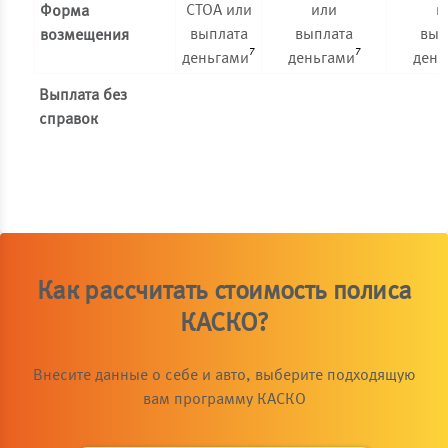
СТОА или
или
и
Форма
выплата
выплата
вып
возмещения
7
7
деньгами
деньгами
день
Выплата без
справок
Как рассчитать стоимость полиса
КАСКО?
Внесите данные о себе и авто, выберите подходящую
вам программу КАСКО