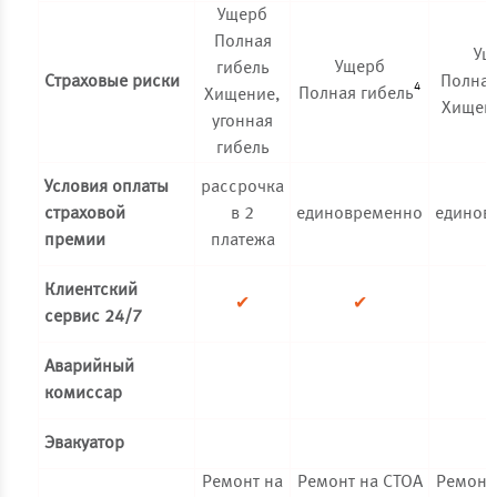
Ущерб
Полная
Ущ
Ущерб
гибель
Страховые риски
Полная
4
Полная гибель
Хищение,
Хищени
угонная
гибель
Условия оплаты
рассрочка
страховой
в 2
единовременно
единов
премии
платежа
Клиентский
✔
✔
сервис 24/7
Аварийный
комиссар
Эвакуатор
Ремонт на
Ремонт на СТОА
Ремонт