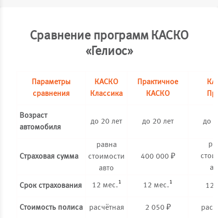
Сравнение программ КАСКО
«Гелиос»
Параметры
КАСКО
Практичное
КА
сравнения
Классика
КАСКО
Пр
Возраст
до 20 лет
до 20 лет
до 1
автомобиля
ра
равна
стои
Страховая сумма
стоимости
400 000 ₽
ав
авто
1
1
12 мес.
12 мес.
Срок страхования
12 
Стоимость полиса
расчётная
2 050 ₽
расч