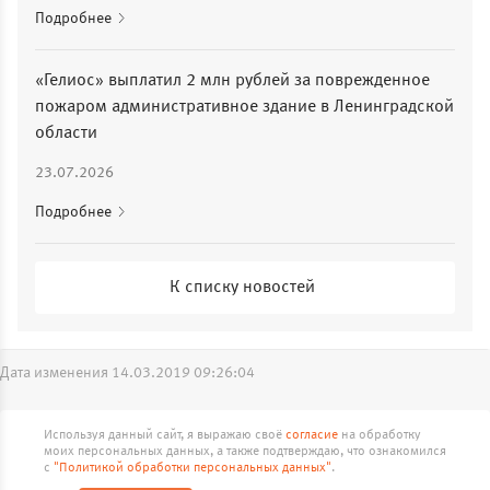
Подробнее
«Гелиос» выплатил 2 млн рублей за поврежденное
пожаром административное здание в Ленинградской
области
23.07.2026
Подробнее
К списку новостей
Дата изменения 14.03.2019 09:26:04
Реквизиты
Документы
Карта сайта
Используя данный сайт, я выражаю своё
согласие
на обработку
Продолжая работу с сайтом skgelios.ru, вы подтверждаете
моих персональных данных, а также подтверждаю, что ознакомился
использование сайтом cookies вашего браузера.
с
"Политикой обработки персональных данных"
.
© ООО Страховая Компания «Гелиос»