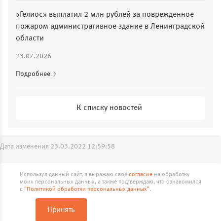
«Гелиос» выплатил 2 млн рублей за поврежденное
пожаром административное здание в Ленинградской
области
23.07.2026
Подробнее
К списку новостей
Дата изменения 23.03.2022 12:59:58
Реквизиты
Документы
Карта сайта
Используя данный сайт, я выражаю своё
согласие
на обработку
Продолжая работу с сайтом skgelios.ru, вы подтверждаете
моих персональных данных, а также подтверждаю, что ознакомился
использование сайтом cookies вашего браузера.
с
"Политикой обработки персональных данных"
.
© ООО Страховая Компания «Гелиос»
Принять
Принять
Подробнее