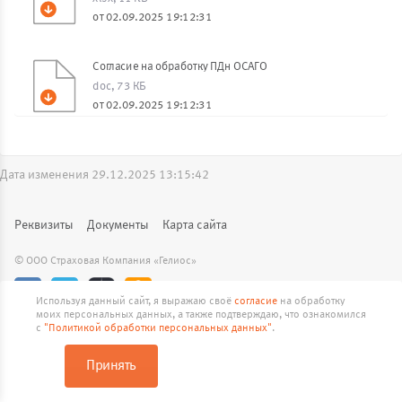
от 02.09.2025 19:12:31
Согласие на обработку ПДн ОСАГО
doc, 73 КБ
от 02.09.2025 19:12:31
Дата изменения 29.12.2025 13:15:42
Реквизиты
Документы
Карта сайта
© ООО Страховая Компания «Гелиос»
Используя данный сайт, я выражаю своё
согласие
на обработку
Продолжая работу с сайтом skgelios.ru, вы подтверждаете
моих персональных данных, а также подтверждаю, что ознакомился
использование сайтом cookies вашего браузера.
с
"Политикой обработки персональных данных"
.
Принять
Принять
Подробнее